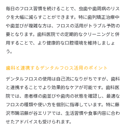
歯科が教えるフロス初心者の手順とコツ
毎日のフロス習慣を続けることで、虫歯や歯周病のリス
フロスと歯科ケアで始める安心セルフケア
クを大幅に減らすことができます。特に歯列矯正治療中
法
や歯並びが複雑な方は、フロスの活用がトラブル予防の
デンタルフロス初心者が失敗しない歯科流
要となります。歯科医院での定期的なクリーニングと併
実践術
用することで、より健康的な口腔環境を維持しましょ
歯科医がすすめるフロスの頻度と効果的な活用
う。
法
歯科で聞くデンタルフロス最適な使用頻度
歯科と連携するデンタルフロス活用のポイント
歯科医の視点で見るフロス活用とケア効果
デンタルフロスの使用は自己流になりがちですが、歯科
デンタルフロスの頻度と歯科的アドバイス
と連携することでより効果的なケアが可能です。歯科医
活用
院では、患者様の歯並びや歯肉の状態を確認し、最適な
フロスの種類や使い方を個別に指導しています。特に藤
歯科医が解説する毎日のフロスルーティン
沢市鵠沼藤が谷エリアでは、生活習慣や食事内容に合わ
歯科で推奨されるフロス頻度と実践コツ
せたアドバイスも受けられます。
糸ようじとフロスの違いと自分に合う選び方ガ