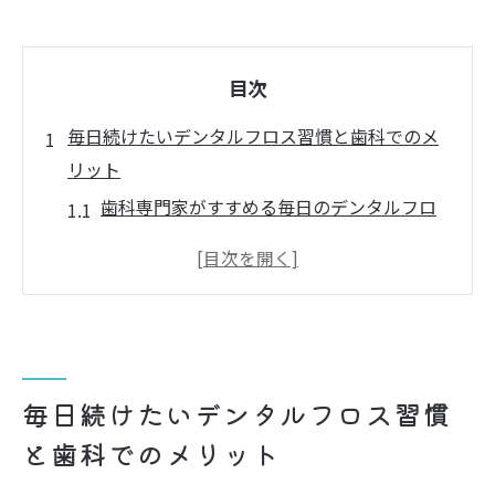
目次
毎日続けたいデンタルフロス習慣と歯科でのメ
リット
歯科専門家がすすめる毎日のデンタルフロ
ス習慣
歯科と連携するデンタルフロス活用のポイ
ント
フロスの使い方コツと歯科予防意識の高め
方
毎日続けたいデンタルフロス習慣
デンタルフロスと歯科ケアがもたらす健康
と歯科でのメリット
効果
歯科が伝えるフロス習慣の持続テクニック