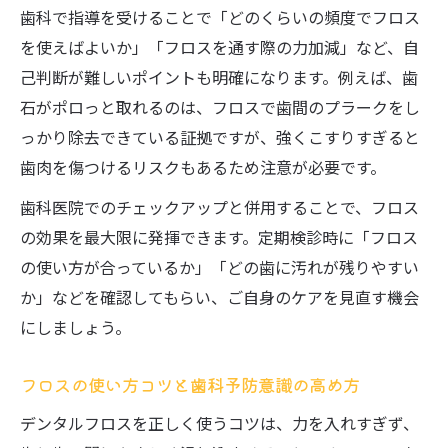
イド
歯科で指導を受けることで「どのくらいの頻度でフロス
を使えばよいか」「フロスを通す際の力加減」など、自
歯科が紐解く糸ようじとフロスの違いと選
己判断が難しいポイントも明確になります。例えば、歯
び方
石がポロっと取れるのは、フロスで歯間のプラークをし
フロスと糸ようじの違いを歯科目線で解説
っかり除去できている証拠ですが、強くこすりすぎると
自分に合うフロス選びと歯科おすすめ比較
歯肉を傷つけるリスクもあるため注意が必要です。
法
歯科医院でのチェックアップと併用することで、フロス
歯科で学ぶ糸ようじとフロスの使い分けコ
の効果を最大限に発揮できます。定期検診時に「フロス
ツ
の使い方が合っているか」「どの歯に汚れが残りやすい
歯科推奨のフロス・糸ようじ選びの実践手
か」などを確認してもらい、ご自身のケアを見直す機会
順
にしましょう。
フロスで歯石や汚れを落とす安全なケアのコツ
歯科が教えるフロスで安全に歯石除去する
フロスの使い方コツと歯科予防意識の高め方
方法
デンタルフロスを正しく使うコツは、力を入れすぎず、
デンタルフロスで歯石や汚れを落とす歯科