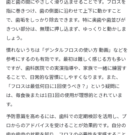
歯と歯の間にやさしく滑り込ませることです。フロスを
流コツ
指に巻きつけ、歯の側面に沿わせて上下に動かすこと
歯科専門家直伝フロスで安全ケアのポイン
で、歯垢をしっかり除去できます。特に奥歯や歯並びが
ト
きつい部分は、無理に押し込まず、ゆっくりと動かしま
フロスで歯石が取れる理由を歯科が解説
しょう。
歯科の視点でみるフロス安全活用と注意点
慣れないうちは「デンタルフロスの使い方 動画」などを
参考にするのも有効です。最初は難しく感じる方も多い
ですが、歯科医院での実演指導や、家族で一緒に練習す
ることで、日常的な習慣にしやすくなります。また、
「フロスは最低何日に1回使うべき？」という疑問に
は、毎食後または1日1回の使用が理想的とされていま
す。
予防意識を高めるには、歯科での定期検診を活用し、プ
ロからのアドバイスを受けることが効果的です。自分の
歯や歯肉の状態を知り、フロスの必要性を実感すること