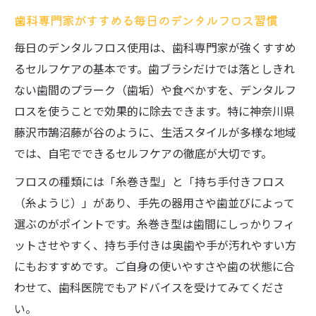
歯科専門家がすすめる毎日のデンタルフロス習慣
奥歯ケアに役立つフロスの使い方と選び方
歯科推奨の奥歯用デンタルフロス活用術
毎日のデンタルフロス使用は、歯科専門家が強くすすめ
るセルフケアの基本です。歯ブラシだけでは落としきれ
奥歯ケアに強いフロス選びと歯科の視点
ない歯間のプラーク（歯垢）や食べかすを、デンタルフ
歯科で学ぶ奥歯のデンタルフロス使い方コ
ロスを使うことで効果的に除去できます。特に神奈川県
ツ
藤沢市鵠沼藤が谷のように、生活スタイルが多様な地域
デンタルフロス奥歯ケアの悩みと歯科対策
では、自宅でできるセルフケアの徹底が大切です。
法
フロスの種類には「糸巻き型」と「持ち手付きフロス
歯科が伝授する奥歯にやさしいフロス実践
（糸ようじ）」があり、手先の器用さや歯並びによって
法
選ぶのがポイントです。糸巻き型は歯間にしっかりフィ
デンタルフロス初心者も安心のセルフケア手順
ットさせやすく、持ち手付きは奥歯や手が汚れやすい方
歯科監修のフロス初心者向け使い方手順
にもおすすめです。ご自身の使いやすさや歯の状態に合
デンタルフロス初心者が安心できる歯科セ
わせて、歯科医院でもアドバイスを受けてみてくださ
ルフケア
い。