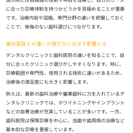
口コミで安心感が伝わる歯科医院を見極め
に合った診療体制を持つかどうかを見極めることが重要
る方法
です。治療内容や設備、専門分野の違いを把握しておく
歯科治療の苦手意識を克服できるクリニッ
ことで、後悔のない歯科選びにつながります。
クの特徴
リラックスできる歯科医院の共通ポイント
歯科医院との違いが選び方に及ぼす影響とは
を解説
デンタルクリニックと歯科医院の違いを知ることで、自
見た目重視の方が注目したいデンタルクリニッ
分に合ったクリニック選びがしやすくなります。特に、
ク選び
診療範囲や専門性、使用される技術に違いがあるため、
審美歯科に強いデンタルクリニックの選び
治療後の満足度にも大きく影響します。
方
例えば、最新の歯科治療や審美歯科に力を入れているデ
歯科で叶う見た目改善と口元のトータルケ
ンタルクリニックでは、ホワイトニングやインプラント
ア
などの自費治療が充実していることが多いです。一方、
歯を白くする最新治療とクリニック選びの
歯科医院は保険診療を中心に、虫歯や歯周病の治療など
ポイント
基本的な診療を重視しています。