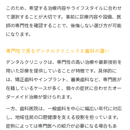
ホワイトニング中の食事やケア方法も歯科
このため、希望する治療内容やライフスタイルに合わせ
で相談
て選択することが大切です。事前に診療内容や設備、医
口コミで人気の審美歯科の特徴とメリット
師の専門性を確認することで、後悔しない選び方が可能
長く健康な歯を守る歯科選びの秘訣とは
になります。
予防重視の歯科で健康な歯を長く守る方法
定期検診が受けやすい歯科の選び方を解説
専門性で見るデンタルクリニックと歯科の違い
歯科で学ぶセルフケアと長期維持の秘訣
デンタルクリニックは、専門性の高い治療や最新技術を
治療後も通いやすい歯科医院の特徴に注目
用いた診療を提供していることが特徴です。具体的に
は、矯正歯科やインプラント、審美歯科など、専門医が
歯科選びで重視すべき長期的なサポート体
在籍しているケースが多く、個々の症状に合わせたオー
制
ダーメイド治療が受けられます。
診療範囲や治療内容から見極める歯科の選び方
一方、歯科医院は、一般歯科を中心に幅広い年代に対応
診療範囲の広い歯科で多様な治療に対応
し、地域住民の口腔健康を支える役割を担っています。
得意分野で差が出る歯科選びのチェックポ
症例によっては専門医への紹介が必要になる場合もあ
イント