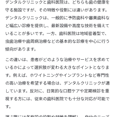
信頼できる歯科とデンタルクリニックの見
デンタルクリニックと歯科医院は、どちらも歯の健康を
極め方
守る施設ですが、その特徴や役割には違いがあります。
デンタルクリニックは、一般的に予防歯科や審美歯科な
口コミチェックで分かる歯科の信頼度ポイ
ど幅広い診療を提供し、最新設備や高度な技術を備えて
ント
いることが多いです。一方、歯科医院は地域密着型で、
予約しやすい歯科の特徴と選び方のコツ
虫歯治療や歯周病治療などの基本的な診療を中心に行う
歯科治療内容と説明力で安心できる医院か
傾向があります。
判断
この違いは、患者がどのような治療やサービスを求めて
専門外来の有無が歯科選びに重要な理由
いるかによって選択肢が変わる大きなポイントとなりま
歯科医院が苦手な方にも安心なクリニック探し
す。例えば、ホワイトニングやインプラントなど専門性
のコツ
の高い治療を希望する場合は、デンタルクリニックが適
歯科が苦手な人に優しいデンタルクリニッ
しています。反対に、日常的な口腔ケアや定期検診を重
クの選び方
視する方には、従来の歯科医院でも十分な対応が可能で
不安を和らげる歯科の説明とサポート体制
す。
とは
選ぶ際には各施設の役割や特徴を理解し、自分のニーズ