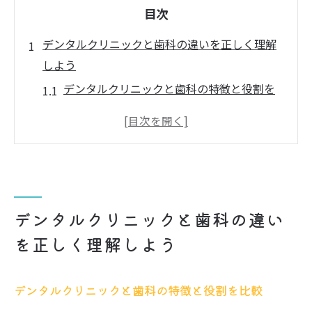
目次
デンタルクリニックと歯科の違いを正しく理解
しよう
デンタルクリニックと歯科の特徴と役割を
比較
歯科医院との違いが選び方に及ぼす影響と
は
専門性で見るデンタルクリニックと歯科の
違い
デンタルクリニックと歯科の違い
歯科治療の幅広さを知り後悔しない選択を
を正しく理解しよう
歯科の診療内容とデンタルクリニックの強
みを解説
デンタルクリニックと歯科の特徴と役割を比較
信頼できる歯科を選ぶために知りたい基礎知識