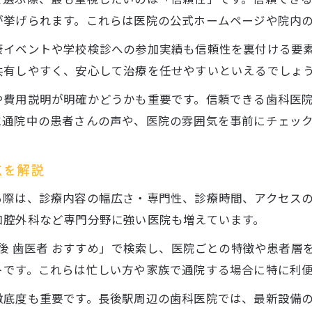
駅近の歯医者が持つ利便性と通院しやすさ
が挙げられます。これらは医院の公式ホームページや院内
評判が高い歯科なら長後エリアが安心
康イベントや学校検診への参加実績も信頼性を裏付ける要
長後で評判の歯科クリニックが人気の理由
共有しやすく、安心して治療を任せやすいといえるでしょ
口コミで選ばれる歯科の安心ポイントを解説
や費用説明が明確かどうかも重要です。信頼できる歯科医
おすすめ歯科医院を選ぶ際の評判の活用法
に通院中の患者さんの声や、医院の雰囲気を事前にチェッ
高評価の歯科が提供するサービスの特徴とは
通いやすさと安心感を両立した歯科の選び方
点を解説
地域で信頼を集める歯科の運営背景を解説
る際は、診療内容の幅広さ・専門性、診療時間、アクセス
歯科医師会の役割と地域歯科運営の仕組み
口腔外科など専門分野に強い医院も増えています。
信頼される歯科医院の組織体制の特徴とは
長後 歯医者 おすすめ」で検索し、医院ごとの特徴や患者
地域密着型歯科クリニックの実践例を紹介
トです。これらは忙しい方や家族で通院する場合に特に利
歯科医師会会長の挨拶から見る信頼性の理由
徹底度も重要です。長後駅周辺の歯科医院では、最新設備