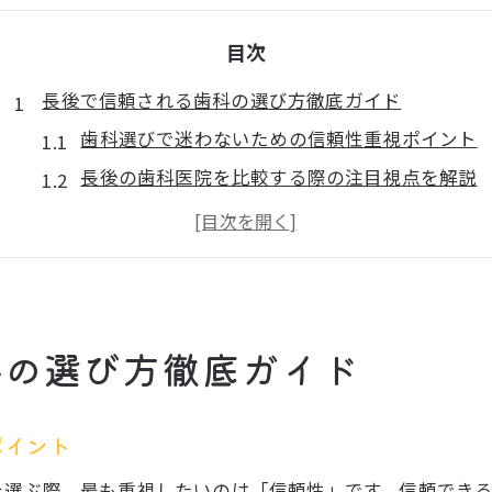
目次
長後で信頼される歯科の選び方徹底ガイド
歯科選びで迷わないための信頼性重視ポイント
長後の歯科医院を比較する際の注目視点を解説
口コミと評判から見る歯科の安心感の見極め方
長後駅近くで通いやすい歯科の特徴とは何か
家族で通える歯科クリニックの選び方のコツ
歯科を比較検討する際の注目ポイントとは
科の選び方徹底ガイド
診療時間やネット予約が可能な歯科の探し方
長後のおすすめ歯科クリニック比較の基準解説
ポイント
歯科医院の評判と口コミを正しく活用する方法
土日診療対応の歯科を選ぶ際の注意点とは
を選ぶ際、最も重視したいのは「信頼性」です。信頼でき