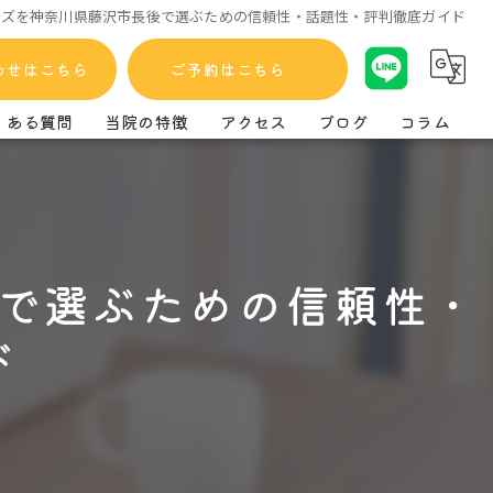
イズを神奈川県藤沢市長後で選ぶための信頼性・話題性・評判徹底ガイド
わせはこちら
ご予約はこちら
くある質問
当院の特徴
アクセス
ブログ
コラム
歯周病
矯正
で選ぶための信頼性・
精密歯科
ド
小児
予防