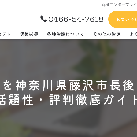
歯科エンタープラ
0466-54-7618
お問い合
セプト
院長挨拶
各種治療について
その他の治療
よ
歯周病治療について
精密歯科治療について
ズを神奈川県藤沢市長後
残すための治療について
話題性・評判徹底ガイ
大人の矯正について
子どもの矯正について