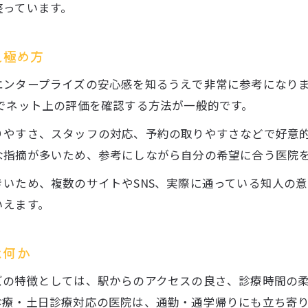
地域住民に支持される歯科の取り組み解説
整っています。
有名人の歯科トピックも交えた医療最新事情
芸能人の歯科治療や話題から学ぶ最新トレンド
見極め方
歯が話題の有名人にみる歯科の重要性と背景
ンタープライズの安心感を知るうえで非常に参考になります
噂の真偽を歯科視点で解説する医療エピソード
でネット上の評価を確認する方法が一般的です。
著名人の歯科エピソードと予防意識の高まり
りやすさ、スタッフの対応、予約の取りやすさなどで好意
芸能界で注目される歯科ケアの実態に迫る
な指摘が多いため、参考にしながら自分の希望に合う医院
家族全員にぴったり合う歯科の見極め方
いため、複数のサイトやSNS、実際に通っている知人の
小さなお子様も安心できる歯科の選び方ガイド
いえます。
家族構成別に最適な歯科医院を見つける方法
バリアフリー対応歯科が持つ安心のポイント
は何か
家族で通いやすい歯科クリニックの特徴紹介
ズの特徴としては、駅からのアクセスの良さ、診療時間の
年代別の歯科ニーズに応える医院選びの工夫
診療・土日診療対応の医院は、通勤・通学帰りにも立ち寄