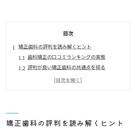
目次
矯正歯科の評判を読み解くヒント
歯科矯正の口コミランキングの実態
評判が良い矯正歯科の共通点を探る
歯科選びで注目したい認定医の重要性
歯列矯正評判が語る満足度の差とは
東京の歯科医院と口コミ傾向の変化
患者目線で考える歯科選びの極意
評判の良い歯科医院を見極めるコツ
矯正歯科の評判を読み解くヒント
歯科選びで重視したい口コミポイント