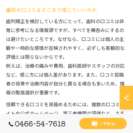
歯科の口コミはどこまで信じていいのか
歯列矯正を検討している方にとって、歯科の口コミは非
常に参考になる情報源ですが、すべてを鵜呑みにするの
は避けたいところです。なぜなら、口コミには個人の主
観や一時的な感情が反映されやすく、必ずしも客観的な
評価とは限らないからです。
例えば、治療の痛みや費用、歯科医師やスタッフの対応
など、感じ方には個人差があります。また、口コミ投稿
者の背景や治療内容が自分と異なる場合も多いため、情
報の取捨選択が重要です。
信頼できる口コミを見極めるためには、複数の口コミサ
イトや公式ホームページ、第三者機関の評価など、さま
0466-54-7618
ざまな情報源を併用しましょう。具体的には、「矯正 口
ご予約
コミ ランキング」や「評判の良い矯正歯科 東京」などの