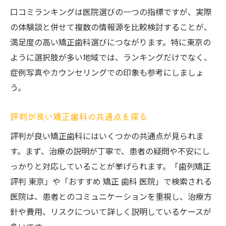
歯科で人気の新治療法と評判の背景
口コミランキングは医院選びの一つの指標ですが、実際
部分矯正のメリットと歯科選びのコツ
の体験談と併せて複数の情報源を比較検討することが、
口コミの裏側にある評判の実態とは
満足度の高い矯正歯科選びにつながります。特に東京の
歯科の口コミはどこまで信じていいのか
ように選択肢が多い地域では、ランキングだけでなく、
矯正歯科評判に隠れた患者の本音を探る
症例写真やカウンセリングでの印象も参考にしましょ
う。
ランキングや口コミの見極め方のポイント
芸能人の事例と歯科選びへの影響を考察
評判が良い矯正歯科の共通点を探る
口コミサイトの活用方法と注意点を解説
評判が良い矯正歯科にはいくつかの共通点が見られま
納得して選ぶための歯科情報総まとめ
す。まず、治療の説明が丁寧で、患者の疑問や不安にし
歯科選びで後悔しないための評判活用術
っかりと対応していることが挙げられます。「歯列矯正
矯正歯科口コミと費用のバランスを取る方
評判 東京」や「おすすめ 矯正 歯科 医院」で検索される
法
医院は、患者とのコミュニケーションを重視し、治療方
認定医や症例数で選ぶ歯科の見極め方
針や費用、リスクについて詳しく説明しているケースが
患者目線で見る歯科の満足度向上ポイント