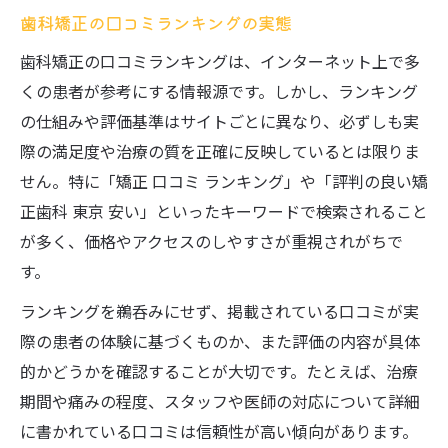
矯正歯科口コミに見る患者の本音評価
歯科矯正の口コミランキングの実態
費用や通院回数を比較する際の注意点
歯科矯正の口コミランキングは、インターネット上で多
歯科医院の対応と雰囲気で満足度が変わる
くの患者が参考にする情報源です。しかし、ランキング
安心できる歯科を見極めたい人へ
の仕組みや評価基準はサイトごとに異なり、必ずしも実
歯科の評判と認定医の信頼性を比較
際の満足度や治療の質を正確に反映しているとは限りま
せん。特に「矯正 口コミ ランキング」や「評判の良い矯
矯正歯科選びで重要な説明の分かりやすさ
正歯科 東京 安い」といったキーワードで検索されること
安いだけで選ばない歯科医院の選定基準
が多く、価格やアクセスのしやすさが重視されがちで
口コミで分かる歯科の対応力と症例数
す。
患者の声から読み取る歯科の安心感とは
ランキングを鵜呑みにせず、掲載されている口コミが実
最新トレンドも分かる矯正歯科事情
際の患者の体験に基づくものか、また評価の内容が具体
歯科矯正の最新トレンドと評判の変化
的かどうかを確認することが大切です。たとえば、治療
ワイヤー矯正とマウスピース矯正を比較
期間や痛みの程度、スタッフや医師の対応について詳細
セラミック矯正が注目される理由とは
に書かれている口コミは信頼性が高い傾向があります。