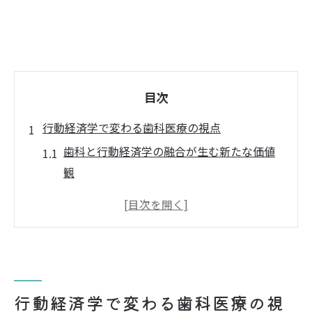
目次
行動経済学で変わる歯科医療の視点
歯科と行動経済学の融合が生む新たな価値
観
歯科医療現場における行動経済学の応用例
患者の選択行動を促す歯科の工夫とは
歯科診療で見直す行動変容のアプローチ
地域医療で歯科が果たす役割の変化を探る
地域連携に活かす歯科の新たな知見
行動経済学で変わる歯科医療の視