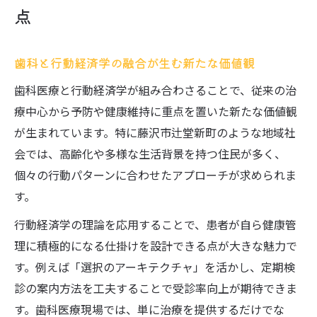
歯科がつなぐ地域医療ネットワークの要素
点
歯科連携による包括的な健康支援の実際
行動経済学で進化する歯科と福祉の連携
歯科と行動経済学の融合が生む新たな価値観
歯科医療の地域参画が生む予防意識の向上
歯科医療と行動経済学が組み合わさることで、従来の治
歯科と他職種協働の新しい連携モデルとは
療中心から予防や健康維持に重点を置いた新たな価値観
健康意識向上に歯科が果たす役割とは
が生まれています。特に藤沢市辻堂新町のような地域社
歯科が健康行動の習慣化を促すための工夫
会では、高齢化や多様な生活背景を持つ住民が多く、
行動経済学で歯科受診率を高める方法
個々の行動パターンに合わせたアプローチが求められま
歯科医療が広げる健康教育の新しい形
す。
歯科と地域イベントが織りなす健康啓発
行動経済学の理論を応用することで、患者が自ら健康管
歯科から始める予防医療と生活改善の提案
理に積極的になる仕掛けを設計できる点が大きな魅力で
す。例えば「選択のアーキテクチャ」を活かし、定期検
辻堂新町の福祉施策と歯科の連動性
診の案内方法を工夫することで受診率向上が期待できま
歯科医療が支える地域福祉施策の現状分析
す。歯科医療現場では、単に治療を提供するだけでな
障がい者福祉と歯科連携がもたらす変化