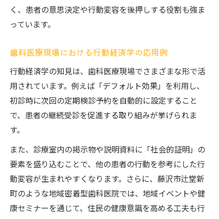
く、患者の意思決定や行動変容を後押しする役割も強ま
行動経済学が活きる歯科と福祉の連動事例
っています。
歯科を軸にした地域支援体制の強化策
歯科医療現場が担う地域福祉の役割拡大
歯科医療現場における行動経済学の応用例
歯科医師会活動が導く地域医療の進化
行動経済学の知見は、歯科医療現場でさまざまな形で活
歯科医師会が推進する地域医療改革の実際
用されています。例えば「デフォルト効果」を利用し、
歯科医師会活動と行動経済学の接点とは
初診時に次回の定期検診予約を自動的に設定すること
で、患者の継続受診を促進する取り組みが挙げられま
歯科医師会が担う地域啓発と健康増進事業
す。
歯科医師会連携がもたらす医療体制の変化
歯科医師会が導く持続可能な地域医療の形
また、診療室内の掲示物や説明資料に「社会的証明」の
要素を盛り込むことで、他の患者の行動を参考にした行
暮らしに寄り添う歯科医療の実践例
動変容が生まれやすくなります。さらに、藤沢市辻堂新
日常生活に根差す歯科医療の実践的な事例
町のような地域密着型歯科医院では、地域イベントや健
歯科診療が生活の質向上に貢献する理由
康セミナーを通じて、住民の健康意識を高める工夫も行
行動経済学で変わる歯科医療の身近な工夫