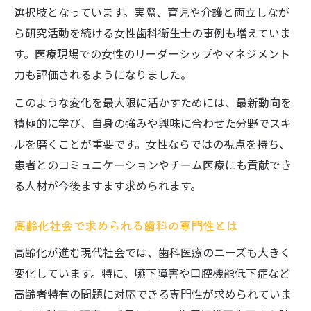
歯科研究会で学ぶ新潮流のポイントを解説
選択肢となっています。実際、育児や介護と両立しなが
歯科衛生士として成長する研究知識の選び方
ら研究活動を続ける女性歯科衛生士の事例も増えていま
歯科衛生士が押さえたい研究テーマの傾向
す。医療現場での女性のリーダーシップやマネジメント
力も評価されるようになりました。
歯科医療研究で得るべきスキルと知識とは
歯科の最新情報をキャリア形成に活かす方
このような変化を最大限に活かすためには、最新動向を
法
積極的に学び、自身の強みや興味に合わせた分野でスキ
歯科セミナーやDVDで学ぶ研究の基礎力強
ルを磨くことが重要です。女性ならではの視点を持ち、
化
患者とのコミュニケーションやチーム医療にも貢献でき
る人材が今後ますます求められます。
歯科衛生士向けおすすめ研究会の活用術
高齢化社会で求められる歯科の専門性とは
高齢化が進む現代社会では、歯科医療のニーズも大きく
変化しています。特に、嚥下障害や口腔機能低下症など
高齢者特有の問題に対応できる専門性が求められていま