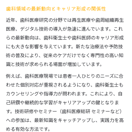
再生医療や審美歯科の研究が注目される背
歯科領域の最新動向とキャリア形成の関係性
景
近年、歯科医療研究の分野では再生医療や歯周組織再生
歯科分野の最新研究動向と実際の臨床現場
医療、デジタル技術の導入が急速に進んでいます。これ
歯科の予防技術が発展する今注目のテーマ
らの最新動向は、歯科衛生士や歯科医師のキャリア形成
歯科医療研究が患者ニーズに与える影響
にも大きな影響を与えています。新たな治療法や予防技
歯科衛生士が知っておきたい研究の基礎知
術の普及により、従来のケアだけでなく専門性の高い知
識
識と技術が求められる場面が増加しています。
スキルアップを目指すなら押さえたい歯科研究
例えば、歯科医療現場では患者一人ひとりのニーズに合
歯科衛生士がスキルアップに活かす研究法
わせた個別対応が重視されるようになり、歯科衛生士も
歯科分野のセミナー参加で得られる最新知
カウンセリングや指導力が問われます。これにより、自
識
己研鑽や継続的な学習がキャリアアップの鍵となりま
歯科医療研究を日常業務に取り入れる方法
す。技術研修やセミナー（歯科医療総研 セミナーなど）
歯科の分野別研究トレンドと専門性強化策
への参加は、最新知識をキャッチアップし、実践力を高
働き方改革にも役立つ歯科研究テーマの選
める有効な方法です。