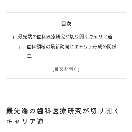
目次
最先端の歯科医療研究が切り開くキャリア道
歯科領域の最新動向とキャリア形成の関係
性
歯科医療研究が女性の働き方へもたらす変
化
高齢化社会で求められる歯科の専門性とは
歯科衛生士が注目する研究分野の選び方
歯科医療研究を活かす転職・復職のポイン
最先端の歯科医療研究が切り開く
ト
キャリア道
歯科分野で注目される最新研究のポイント