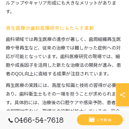
ルアップやキャリア形成にも大きなメリットがありま
す。
再生医療が歯科医療研究にもたらす革新
歯科領域では再生医療の進歩が著しく、歯周組織再生医
療や骨再生など、従来の治療では難しかった症例への対
応が可能となっています。歯科医療研究の現場では、細
胞や成長因子を活用した新たな治療法の開発が進み、患
者のQOL向上に直結する成果が注目されています。
再生医療の実践には、高度な知識と技術の習得が必要で
あり、歯科衛生士もその一端を担うことが求められま
す。具体的には、治療後の口腔ケアや感染予防、患者へ
の説明対応など、現場での役割が拡大しています。安全
0466-54-7618
性に配慮しつつ、最新のエビデンスやガイドラインに基
ご予約
づいた実践を心掛けることが重要です。