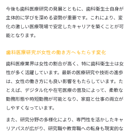
択
今後も歯科医療研究の発展とともに、歯科衛生士自身が
実践に役立つ歯科医療総研の活用法を検証
主体的に学びを深める姿勢が重要です。これにより、変
歯科医療総研のセミナーで学ぶ最新動向
化の激しい医療現場で安定したキャリアを築くことが可
歯科ハンズオンセミナーの実践的メリット
能となります。
歯科医療総研の活用で得られる具体的スキ
歯科医療研究が女性の働き方へもたらす変化
ル
歯科医療業界は女性の割合が高く、特に歯科衛生士は女
歯科分野のセミナー情報を賢く集める方法
性が多く活躍しています。最新の医療研究や技術の進歩
歯科医療総研でキャリア支援を受ける流れ
は、女性の働き方にも良い影響をもたらしています。た
ボツリヌス療法や再生医療など歯科の新潮流
とえば、デジタル化や在宅医療の普及によって、柔軟な
歯科領域で進化するボツリヌス療法の展望
勤務形態や時短勤務が可能となり、家庭と仕事の両立が
再生医療が歯科医療研究にもたらす革新
しやすくなっています。
審美歯科分野で注目される最新研究とは
また、研究分野の多様化により、専門性を活かしたキャ
歯科医療総研と連携した新技術の現場活用
リアパスが広がり、研究職や教育職への転身も現実的な