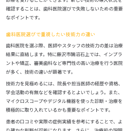
恐怖心を和らげる歯科治療環境の工夫
確認することは、歯科医院選びで失敗しないための重要
安心できる藤沢の歯科医院を見極める
なポイントです。
信頼できる歯科医院の特徴と選び方のコツ
歯科医院選びで重視したい技術力の違い
藤沢の歯科医院口コミを活用した安心探し
歯科医院の評判や実績をチェックする方法
歯科医院を選ぶ際、医師やスタッフの技術力の差は治療
結果に直結します。特に藤沢市鵠沼石上では、インプラ
実際に相談しやすい歯科医院の見極め方
ントや矯正、審美歯科など専門性の高い治療を行う医院
歯科医院の説明力がもたらす安心感とは
が多く、技術の違いが顕著です。
高度歯科技術を叶える設備とは何か
技術力を見極めるには、院長や担当医師の経歴や資格、
最新設備が整った歯科医院で受ける先進治
学会活動の有無などを確認するとよいでしょう。また、
療
マイクロスコープやデジタル機器を使った診断・治療を
診療精度を高める歯科用機器の選び方
積極的に取り入れているかも重要なポイントです。
歯科の高度技術を支える設備の重要性
患者の口コミや実際の症例実績を参考にすることで、よ
快適な診療を実現する歯科医院の工夫
り確かな判断が可能になります。さらに、治療前の説明