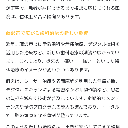
歯科治療の質を左右する院内設備の特徴
が丁寧で、患者が納得できるまで相談に応じてくれる医
鵠沼石上で叶う先進歯科治療の魅力
院は、信頼度が高い傾向があります。
鵠沼石上の歯科で体験できる先進的治療法
歯科の先進技術がもたらす新しい選択肢
藤沢市で広がる歯科治療の新しい潮流
患者に寄り添う最先端歯科治療の実例紹介
近年、藤沢市では予防歯科や無痛治療、デジタル技術を
快適性を重視した歯科治療の特徴について
活用した治療など、新しい歯科治療の潮流が広がってい
口コミで評判の高い歯科治療の魅力とは
ます。これにより、従来の「痛い」「怖い」といった歯
科治療のイメージが変わりつつあります。
例えば、レーザー治療や表面麻酔を利用した無痛処置、
デジタルスキャンによる精密なかぶせ物作製など、患者
の負担を減らす技術が普及しています。定期的なメンテ
ナンスや予防プログラムの導入も進んでおり、トータル
で口腔の健康を守る体制が整っています。
このような新しい治療法は、患者が安心して通える環境