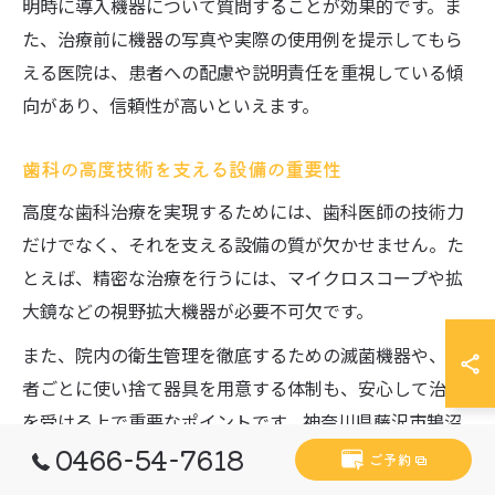
明時に導入機器について質問することが効果的です。ま
た、治療前に機器の写真や実際の使用例を提示してもら
える医院は、患者への配慮や説明責任を重視している傾
向があり、信頼性が高いといえます。
歯科の高度技術を支える設備の重要性
高度な歯科治療を実現するためには、歯科医師の技術力
だけでなく、それを支える設備の質が欠かせません。た
とえば、精密な治療を行うには、マイクロスコープや拡
大鏡などの視野拡大機器が必要不可欠です。
また、院内の衛生管理を徹底するための滅菌機器や、患
者ごとに使い捨て器具を用意する体制も、安心して治療
を受ける上で重要なポイントです。神奈川県藤沢市鵠沼
0466-54-7618
石上の歯科医院では、こうした設備投資を積極的に行っ
ご予約
ている医院が多く見られます。