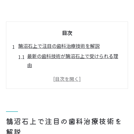
目次
鵠沼石上で注目の歯科治療技術を解説
最新の歯科技術が鵠沼石上で受けられる理
由
歯科医院選びで重視したい技術力の違い
藤沢市で広がる歯科治療の新しい潮流
専門性の高い歯科治療がもたらす安心感
高度な歯科技術が患者にもたらすメリット
インプラントに強い歯科選びの新基準
鵠沼石上で注目の歯科治療技術を
インプラント治療を安心して任せる歯科の
解説