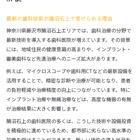
条件
歯科医院のインプラント技術力を見極める
最新の歯科技術が鵠沼石上で受けられる理由
ポイント
神奈川県藤沢市鵠沼石上エリアでは、歯科治療の分野で
藤沢エリアで注目のインプラント対応歯科
最新技術を導入する歯科医院が増えています。その背景
高度インプラント歯科が実践する最新療法
には、地域住民の健康意識の高まりや、インプラント・
とは
審美歯科など先進治療へのニーズ拡大があります。
歯科でのインプラント相談の進め方と注意
例えば、マイクロスコープや歯科用CTなどの最新設備を
点
活用することで、精密な診断や治療が可能となり、患者
痛みの少ない歯科治療への取り組み方
の負担軽減や治療精度の向上につながっています。特に
無痛治療を叶える歯科の最新技術とは何か
インプラント治療や無痛治療などは、高度な機器の有無
藤沢で進化する痛み軽減の歯科治療法を解
が治療結果に大きく影響します。
説
鵠沼石上の歯科医院の多くは、こうした技術や設備投資
歯科医院が取り組む麻酔技術の工夫と成果
を積極的に進めているため、都市部に劣らない高水準の
患者目線で選ぶ痛みに配慮した歯科医院
診療を受けることができます。新しい技術の導入状況を