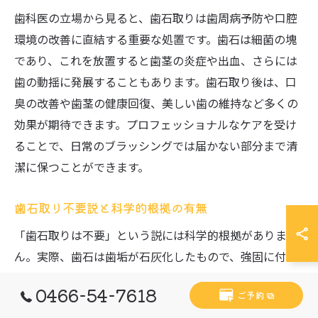
歯科医の立場から見ると、歯石取りは歯周病予防や口腔
環境の改善に直結する重要な処置です。歯石は細菌の塊
であり、これを放置すると歯茎の炎症や出血、さらには
歯の動揺に発展することもあります。歯石取り後は、口
臭の改善や歯茎の健康回復、美しい歯の維持など多くの
効果が期待できます。プロフェッショナルなケアを受け
ることで、日常のブラッシングでは届かない部分まで清
潔に保つことができます。
歯石取り不要説と科学的根拠の有無
「歯石取りは不要」という説には科学的根拠がありませ
ん。実際、歯石は歯垢が石灰化したもので、強固に付着
し自力での除去は困難です。歯石が残ると細菌が繁殖し
0466-54-7618
ご予約
やすくなり、歯周病や口臭のリスクが高まります。歯科