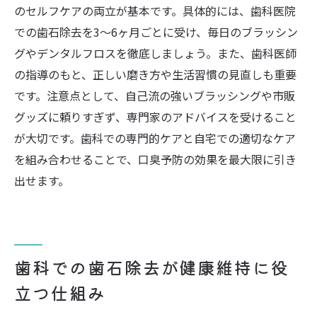
のセルフケアの両立が基本です。具体的には、歯科医院
歯石取り不要説と科学的根拠の有無
での歯石除去を3～6ヶ月ごとに受け、毎日のブラッシン
歯科での歯石ケアが必要な理由を再確認
グやデンタルフロスを徹底しましょう。また、歯科医師
歯石取りに対するよくある誤解と正しい知
の指導のもと、正しい磨き方や生活習慣の見直しも重要
識
です。注意点として、自己流の強いブラッシングや市販
実感しやすい歯石取りの快適な体験方法
グッズに頼りすぎず、専門家のアドバイスを受けること
歯科での歯石取りを快適に受けるコツと準
が大切です。歯科での専門的ケアと自宅での適切なケア
備
を組み合わせることで、口臭予防の効果を最大限に引き
歯石除去時の痛みや不快感を減らす方法
出せます。
歯科医院で体験できる心地よい歯石ケア
歯石取り後の快適さを長持ちさせるホーム
ケア
歯科での歯石除去が健康維持に役
歯科で安心して受けられるサポート体制
立つ仕組み
歯石取りが楽しく続けられる工夫とポイン
ト