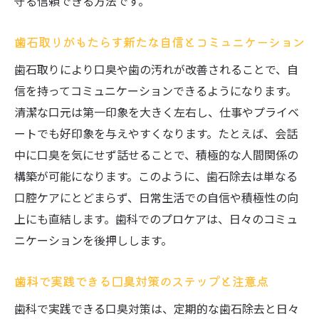
守る信頼できる方法です。
歯石取りの適切な頻度と歯科医のアドバイ
ス
歯石取りがもたらす新たな自信とコミュニケーション
歯科で提案される定期メンテナンスの重要
歯石取りにより口臭や歯の汚れが改善されることで、自
性
信を持ってコミュニケーションできるようになります。
歯石除去と日常ケアのバランスの取り方
清潔な口元は第一印象を大きく左右し、仕事やプライベ
歯科医院で頻度を決めるポイントと考え方
ートでも好印象を与えやすくなります。たとえば、会話
歯石取りの効果を最大化する通院サイクル
中に口臭を気にせず話せることで、積極的な人間関係の
歯科で相談できる歯石ケアの最新情報
構築が可能になります。このように、歯石除去は単なる
歯石取りが意味ないと言われる理由を検証
口腔ケアにとどまらず、日常生活での自信や積極性の向
歯科での歯石取りが意味ないとされる理由
上にも直結します。歯科でのプロケアは、日々のコミュ
を解説
ニケーションを後押しします。
歯石除去の本当の価値と誤解されがちな点
歯科で実践できる口臭対策のステップと注意点
歯科医が語る歯石取りの重要性と効果の実
際
歯科で実践できる口臭対策は、定期的な歯石除去と日々