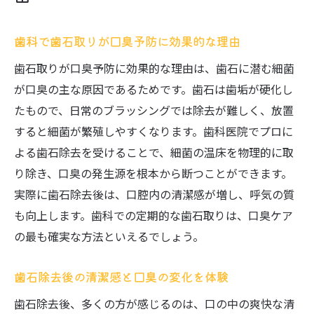
歯科での歯石除去が健康維持に役立つ仕組み
歯科で歯石取りが口臭予防に効果的な理由
歯科での歯石取りが全身の健康に与える影
歯石取りが口臭予防に効果的な理由は、歯石に潜む細菌
響
が口臭の主な原因であるためです。歯石は歯垢が硬化し
歯石を除去することで歯周病リスクを軽減
たもので、日常のブラッシングでは除去が難しく、放置
歯科での定期的なケアが健康維持を支える
すると細菌が繁殖しやすくなります。歯科医院でプロに
理由
よる歯石除去を受けることで、細菌の温床を物理的に取
歯石除去による歯ぐきの健康状態の変化
り除き、口臭の発生源を根本から断つことができます。
歯石取りが生活習慣病の予防にもつながる
実際に歯石除去後は、口腔内の清潔感が増し、呼気の質
仕組み
も向上します。歯科での定期的な歯石取りは、口臭ケア
歯科医推奨の歯石除去頻度と健康管理
の最も確実な方法といえるでしょう。
歯石を取るべきか迷う人へ伝えたい効果
歯石除去後の清潔感と口臭の変化を体験
歯科での歯石取りが迷いを解消する理由と
は
歯石除去後、多くの方が感じるのは、口の中の爽快な清