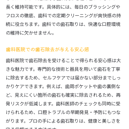
響
長く維持可能です。具体的には、毎日のブラッシングや
フロスの徹底、歯科での定期クリーニングが爽快感の持
歯科医が警鐘する歯石放置のリスクに注目
続に役立ちます。歯科での歯石取りは、快適な口腔環境
歯石取りの重要性を今一度考え直す理由
の維持に欠かせません。
歯石除去が美しい歯を保つ秘訣になる理由
歯科の歯石除去で得られる美しい歯の維持
歯科医院での歯石除去が与える安心感
法
歯科医院で歯石除去を受けることで得られる安心感は大
歯石取りがもたらす自然な白さと清潔感
きな魅力です。専門的な技術と器具を用いて歯石を丁寧
歯科医院でのケアが審美性に与える影響
に除去するため、セルフケアでは届かない部分までしっ
歯石除去が歯のエイジングケアに役立つ理
かりケアできます。例えば、歯周ポケットや歯の裏側な
由
ど、見えにくい箇所の歯石も確実に除去されるため、再
歯石取りで得られる美しい笑顔と自信
発リスクが低減します。歯科医師のチェックも同時に受
歯科で実践する美しい歯のためのケア習慣
けられるため、口腔トラブルの早期発見・予防にもつな
がります。プロの手による歯石取りは、健康と美しさを
歯科での歯石ケアと頻度の考え方