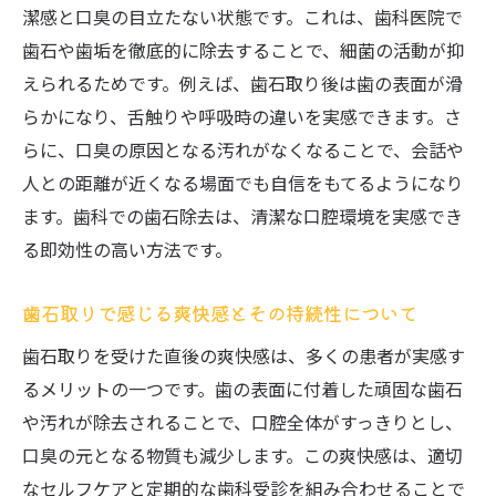
歯石除去のメリットとデメリットを徹底解
潔感と口臭の目立たない状態です。これは、歯科医院で
説
歯石や歯垢を徹底的に除去することで、細菌の活動が抑
えられるためです。例えば、歯石取り後は歯の表面が滑
歯石取り経験者が語る実感できた効果
らかになり、舌触りや呼吸時の違いを実感できます。さ
歯科医がすすめる歯石除去の判断基準につ
らに、口臭の原因となる汚れがなくなることで、会話や
いて
人との距離が近くなる場面でも自信をもてるようになり
歯石を取るべきか迷ったときのポイント
ます。歯科での歯石除去は、清潔な口腔環境を実感でき
歯科での相談が迷い解決に役立つ理由
る即効性の高い方法です。
歯石取りを怠ると起こるリスクとは
歯科で歯石取りを怠ると増す口腔トラブル
歯石取りで感じる爽快感とその持続性について
歯石放置が引き起こす歯周病や口臭の危険
歯石取りを受けた直後の爽快感は、多くの患者が実感す
性
るメリットの一つです。歯の表面に付着した頑固な歯石
歯科での歯石除去が健康リスクを減らす理
や汚れが除去されることで、口腔全体がすっきりとし、
由
口臭の元となる物質も減少します。この爽快感は、適切
歯石取りを後回しにすることの長期的な影
なセルフケアと定期的な歯科受診を組み合わせることで