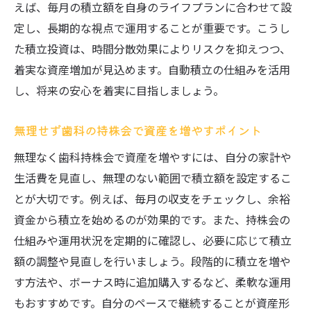
する
えば、毎月の積立額を自身のライフプランに合わせて設
定し、長期的な視点で運用することが重要です。こうし
歯科従業員が選ぶべき資産運用と持株会の
た積立投資は、時間分散効果によりリスクを抑えつつ、
違い
着実な資産増加が見込めます。自動積立の仕組みを活用
歯科持株会と投資商品の利回りや安全性を
し、将来の安心を着実に目指しましょう。
比較
歯科の持株会と他の運用法のメリット・デ
無理せず歯科の持株会で資産を増やすポイント
メリット
無理なく歯科持株会で資産を増やすには、自分の家計や
歯科持株会の金額目安と他投資法の違いを
生活費を見直し、無理のない範囲で積立額を設定するこ
解説
とが大切です。例えば、毎月の収支をチェックし、余裕
歯科で持株会を選ぶポイントと資産運用比
資金から積立を始めるのが効果的です。また、持株会の
較のコツ
仕組みや運用状況を定期的に確認し、必要に応じて積立
将来安心のため歯科持株会を上手に活用しよう
額の調整や見直しを行いましょう。段階的に積立を増や
歯科持株会で将来不安を解消し安心を得る
す方法や、ボーナス時に追加購入するなど、柔軟な運用
方法
もおすすめです。自分のペースで継続することが資産形