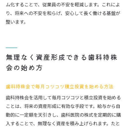
歯科持株会を退会する際の精算金の受取方
ム化することで、従業員の不安を軽減します。これによ
法とは
り、将来への不安を和らげ、安心して長く働ける基盤が
持株会退会時に注意したい歯科従業員のリ
整います。
スク管理
歯科持株会退会後の資産運用や精算の流れ
を解説
無理なく資産形成できる歯科持株
歯科持株会のリスクを抑えるための具体的
会の始め方
対策
持株会やめたほうがいいケースを歯科視点
で検証
歯科持株会で毎月コツコツ積立投資を始める方法
退会時の歯科持株会リスクと資産確保のポ
歯科持株会を活用して毎月コツコツと積立投資を始める
イント
ことは、将来の資産形成に有効な手段です。給与から自
持株会と他の資産運用の違いを比較検証
動的に一定額を天引きし、歯科医院の株式を定期的に購
歯科持株会と他の資産運用を徹底的に比較
入することで、無理なく資産を積み上げられます。たと