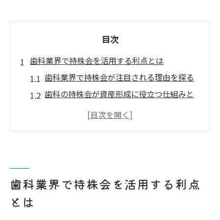
目次
歯科業界で持株会を活用する利点とは
歯科業界で持株会が注目される理由を探る
歯科の持株会が資産形成に役立つ仕組みと
は
歯科従事者が持株会に加入するメリット解
説
歯科の持株会で生まれる帰属意識と福利厚
生効果
歯科業界で持株会を活用する利点
持株会の活用で歯科医院の経営安定をサポ
とは
ート
歯科持株会の制度がもたらす将来設計の安