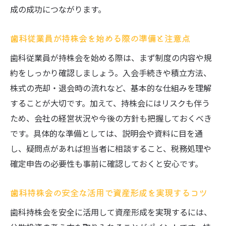
歯科従業員が持株会で資産形成を成功させ
成の成功につながります。
る秘訣
歯科従業員が持株会を始める際の準備と注意点
歯科持株会利用者の体験談から学ぶ活用ポ
イント
歯科従業員が持株会を始める際は、まず制度の内容や規
歯科の持株会を賢く使って福利厚生も充実
約をしっかり確認しましょう。入会手続きや積立方法、
させる
株式の売却・退会時の流れなど、基本的な仕組みを理解
歯科持株会を続けることで得られる長期的
することが大切です。加えて、持株会にはリスクも伴う
な安心感
ため、会社の経営状況や今後の方針も把握しておくべき
です。具体的な準備としては、説明会や資料に目を通
今後の歯科人生を支える持株会活用法を考
し、疑問点があれば担当者に相談すること、税務処理や
える
確定申告の必要性も事前に確認しておくと安心です。
歯科持株会の安全な活用で資産形成を実現するコツ
歯科持株会を安全に活用して資産形成を実現するには、