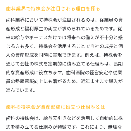
歯科業界で持株会が注目される理由を探る
心感
無理なく資産形成できる歯科持株会の始め方
歯科業界において持株会が注目されるのは、従業員の資
産形成と福利厚生の両立が求められているためです。従
歯科持株会で毎月コツコツ積立投資を始め
来の給与やボーナスだけでは将来への備えが不十分と感
る方法
じる方も多く、持株会を活用することで自社の成長と個
無理せず歯科の持株会で資産を増やすポイ
人の資産形成を同時に実現できます。例えば、持株会を
ント
通じて会社の株式を定期的に積み立てる仕組みは、長期
歯科従業員が持株会を始める際の準備と注
的な資産形成に役立ちます。歯科医院の経営安定や従業
意点
員の帰属意識向上にも繋がるため、近年ますます導入が
歯科持株会の安全な活用で資産形成を実現
進んでいます。
するコツ
給与天引きで手軽に参加できる歯科持株会
歯科の持株会が資産形成に役立つ仕組みとは
の魅力
歯科の持株会は、給与天引きなどを活用して自動的に株
歯科の持株会を利用した長期資産形成の実
式を積み立てる仕組みが特徴です。これにより、無理な
践例