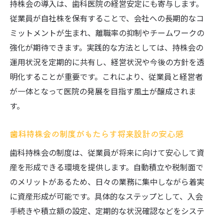
注意点
持株会の導入は、歯科医院の経営安定にも寄与します。
従業員が自社株を保有することで、会社への長期的なコ
歯科持株会の利益と税務申告の基本ポイン
ミットメントが生まれ、離職率の抑制やチームワークの
ト解説
強化が期待できます。実践的な方法としては、持株会の
歯科持株会の利益が少額の場合の確定申告
運用状況を定期的に共有し、経営状況や今後の方針を透
の必要性
明化することが重要です。これにより、従業員と経営者
歯科持株会利用時の節税や税務処理の実務
が一体となって医院の発展を目指す風土が醸成されま
的注意点
す。
歯科従業員が知っておきたい税金対策と持
株会
歯科持株会の制度がもたらす将来設計の安心感
歯科持株会の税務に関するよくある疑問と
歯科持株会の制度は、従業員が将来に向けて安心して資
注意点
産を形成できる環境を提供します。自動積立や税制面で
利益が出た歯科持株会の税金対応手順を解
のメリットがあるため、日々の業務に集中しながら着実
説
に資産形成が可能です。具体的なステップとして、入会
持株会退会時の精算やリスク対策を考える
手続きや積立額の設定、定期的な状況確認などをシステ