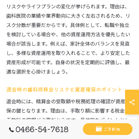
リスクやライフプランの変化が挙げられます。理由は、
歯科医院の業績や業界動向に大きく左右されるため、リ
スク分散が重要だからです。具体例として、転職や独立
を検討している場合や、他の資産運用方法を優先したい
場合が該当します。例えば、家計全体のバランスを見直
し、多様な資産運用を取り入れることで、より安定した
資産形成が可能です。自身の状況を定期的に評価し、最
適な選択を心掛けましょう。
退会時の歯科持株会リスクと資産確保のポイント
退会時には、精算金の受取額や税務処理の確認が資産確
保の鍵となります。理由は、手取り額に影響する税金や
手数料の把握が必要だからです。具体的なポイントとし
0466-54-7618
て、退会前に税務相談を行い、最適な受取方法を検討す
ご予約
ることが挙げられます。例えば、確定申告の要否や控除