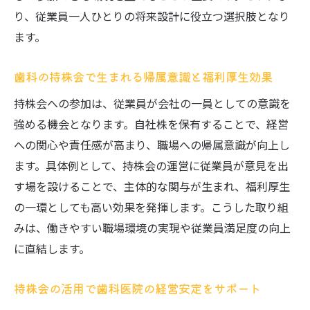
福利厚生に強い歯科の持株会を選ぶポイント
り、従業員一人ひとりの将来設計に役立つ選択肢となり
歯科の福利厚生充実に役立つ持株会の見極
ます。
め方
歯科従業員が持株会選びで注目すべき福利
歯科の持株会で生まれる帰属意識と福利厚生効果
厚生とは
持株会への参加は、従業員が会社の一員としての意識を
歯科の持株会で得られる福利厚生の具体的
強める機会となります。自社株を保有することで、経営
な内容
への関心や責任感が高まり、職場への帰属意識が向上し
歯科で働く人が持株会を福利厚生で活用す
ます。具体例として、持株会の運営に従業員が意見を出
るコツ
す場を設けることで、主体的な関与が生まれ、福利厚生
福利厚生と資産形成の両立を目指す歯科持
の一環としても高い効果を発揮します。こうした取り組
株会選び
みは、働きやすい職場環境の実現や従業員満足度の向上
歯科持株会の福利厚生比較で失敗しない選
に直結します。
択方法
持株会の活用で歯科医院の経営安定をサポート
利益や税務処理で知っておきたい歯科持株会の