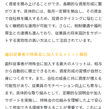
く資産を積み上げることができ、長期的な資産形成に繋
持株会の奨励金や補助金の仕組みを徹底解説
がります。具体的には、毎月一定額を拠出し、その資金
歯科持株会の奨励金制度はどのように働く
で自社株を購入するため、投資のタイミングに悩むこと
のか
なく継続的な運用が可能です。さらに、税制優遇や福利
補助金付き歯科持株会で効率良く資産を増
厚生との連携も進んでおり、従業員の将来設計をサポー
やす方法
トする実効性の高い方法として注目されています。
持株会奨励金ランキングが気になる歯科従
歯科従事者が持株会に加入するメリット解説
事者へ
歯科持株会の補助金活用で賢く資産形成し
歯科従事者が持株会に加入する最大のメリットは、給与
よう
から自動的に積立できるため、資産形成の習慣が自然と
身につく点です。また、会社の成長と共に資産が増える
歯科持株会の奨励金や補助金受取の注意点
可能性があり、従業員のモチベーション向上にも寄与し
まとめ
ます。具体的な取り組みとして、定期的な説明会や加入
奨励金を活用した歯科持株会のメリットと
サポートを実施し、持株会の仕組みを理解した上で安心
実態
して参加できる環境を整えることが重要です。これによ