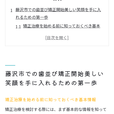
藤沢市での歯並び矯正開始美しい笑顔を手に入
れるための第一歩
矯正治療を始める前に知っておくべき基本
情報
健康な歯並びがもたらす美的効果とは
初めての矯正治療経験を成功させる秘訣
藤沢市での矯正治療の流れと重要ポイント
効果的な矯正治療の選び方とその基準
藤沢市での歯並び矯正開始美しい
治療の第一歩を踏み出すための心構え
笑顔を手に入れるための第一歩
歯科クリニック選びのポイント藤沢市での矯正
歯科の選択肢
矯正治療を始める前に知っておくべき基本情報
信頼できるクリニックの見極め方とは
矯正治療を検討する際には、まず基本的な情報を知って
口コミと評判を活用したクリニック選び