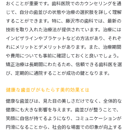
おくことが重要です。歯科医院でのカウンセリングを通
専門家の資格と経験を確認する方法
じて、自分の歯並びの状態や治療の選択肢を詳しく理解
藤沢市で人気の矯正歯科クリニック紹介
することができます。特に、藤沢市の歯科では、最新の
最新技術を取り入れたクリニックの特徴
技術を取り入れた治療法が提供されています。治療には
予約前に確認すべき重要な質問事項
インビザラインやブラケットなどの方法があり、それぞ
矯正治療の費用と効果藤沢市の最新事情を徹底
れにメリットとデメリットがあります。また、治療期間
解説
や費用についても事前に確認しておくと良いでしょう。
治療費用の内訳とその標準価格
矯正治療は長期間にわたるため、信頼できる歯科医を選
び、定期的に通院することが成功の鍵となります。
費用に見合った効果を得るための考え方
保険適用の可能性とその条件について
健康な歯並びがもたらす美的効果とは
藤沢市における最新の治療技術とその効果
健康な歯並びは、見た目の美しさだけでなく、全体的な
高額治療を避けるための賢い方法
健康にも大きな影響を与えます。歯並びが整うことで、
費用対効果を最大化するためのアドバイス
笑顔に自信が持てるようになり、コミュニケーションが
藤沢市での矯正治療がもたらす健康への影響と
円滑になることから、社会的な場面での印象が向上する