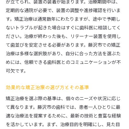
が立てられ、装置の装着が始まります。治療期間中は、
治療前に知っておくべきリスクとは
定期的な通院が必要で、装置の調整や進捗確認を行いま
安全な治療を受けるためのチェックポイン
す。矯正治療は通常数年にわたりますが、途中で予期し
ト
ないトラブルが起きた場合はすぐに歯科医に相談してく
藤沢市のクリニックが提供する安心サービ
ださい。治療が終わった後も、リテーナー装置を使用し
ス
て歯並びを安定させる必要があります。藤沢市での矯正
痛みを最小限にするための最新技術
治療は多様な選択肢があり、自分に合った方法を選ぶた
治療中の不安を和らげる方法
めには、信頼できる歯科医とのコミュニケーションが不
費用対効果を見極める藤沢市での最適な歯科矯
可欠です。
正プラン
効果的な矯正治療の選び方とその基準
プラン選びで失敗しないためのポイント
藤沢市での費用対効果の高い治療プラン
矯正治療を選ぶ際の基準は、個々のニーズや状況に応じ
て異なります。藤沢市の歯科では、患者一人ひとりに最
投資価値のある治療法を見つける方法
適な治療法を提案するために、最新の技術と豊富な経験
効果的な治療計画を立てるためのステップ
を活かしています。まず、治療目的を明確にし、見た目
コストを抑えるための節約術