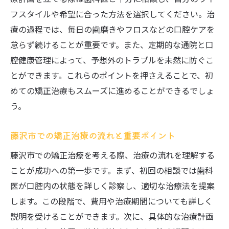
治療後の満足度を高めるための工夫
フスタイルや希望に合った方法を選択してください。治
療の過程では、毎日の歯磨きやフロスなどの口腔ケアを
体験談から学ぶアフターケアの重要性
怠らず続けることが重要です。また、定期的な通院と口
マウスピース型VS表側矯正藤沢市での治療法の
腔健康管理によって、予想外のトラブルを未然に防ぐこ
違いと効果
とができます。これらのポイントを押さえることで、初
それぞれの治療法のメリットとデメリット
めての矯正治療もスムーズに進めることができるでしょ
ライフスタイルに合わせた治療法の選び方
う。
費用と効果のバランスを考慮した選択
藤沢市での最新治療トレンドとその背景
藤沢市での矯正治療の流れと重要ポイント
治療後のメンテナンス方法とその重要性
藤沢市での矯正治療を考える際、治療の流れを理解する
各治療法における通院頻度の違い
ことが成功への第一歩です。まず、初回の相談では歯科
矯正治療の痛みとリスクを知る藤沢市での安心
医が口腔内の状態を詳しく診察し、適切な治療法を提案
な治療の選び方
します。この段階で、費用や治療期間についても詳しく
説明を受けることができます。次に、具体的な治療計画
痛みの対処法とその軽減方法について