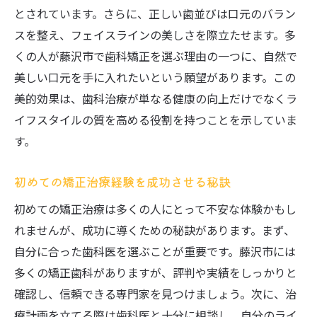
その重要性
とされています。さらに、正しい歯並びは口元のバラン
矯正治療による口腔内健康の改善
スを整え、フェイスラインの美しさを際立たせます。多
正しい噛み合わせが身体に与える影響
くの人が藤沢市で歯科矯正を選ぶ理由の一つに、自然で
長期的健康のために知っておくべきこと
美しい口元を手に入れたいという願望があります。この
美的効果は、歯科治療が単なる健康の向上だけでなくラ
藤沢市における矯正治療の実例紹介
イフスタイルの質を高める役割を持つことを示していま
歯並び改善がもたらす精神的効果
す。
健康と美を両立する治療法の選択
藤沢市での矯正治療体験者の声とクリニックの
初めての矯正治療経験を成功させる秘訣
選び方
初めての矯正治療は多くの人にとって不安な体験かもし
成功した治療体験から得るインスピレーシ
れませんが、成功に導くための秘訣があります。まず、
ョン
自分に合った歯科医を選ぶことが重要です。藤沢市には
体験者が語る矯正治療のリアルな一面
多くの矯正歯科がありますが、評判や実績をしっかりと
口コミ分析で見つける最適なクリニック
確認し、信頼できる専門家を見つけましょう。次に、治
実際の治療過程を参考にした選び方
療計画を立てる際は歯科医と十分に相談し、自分のライ